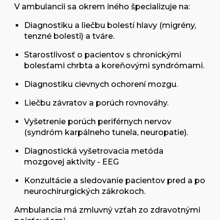
V ambulancii sa okrem iného špecializuje na:
Diagnostiku a liečbu bolestí hlavy
(migrény,
tenzné bolesti) a tváre.
Starostlivosť o pacientov s chronickými
bolesťami chrbta
a koreňovými syndrómami.
Diagnostiku cievnych ochorení mozgu
.
Liečbu závratov a porúch rovnováhy.
Vyšetrenie porúch periférnych nervov
(syndróm karpálneho tunela, neuropatie).
Diagnostická vyšetrovacia metóda
mozgovej aktivity - EEG
Konzultácie a sledovanie pacientov
pred a po
neurochirurgických zákrokoch.
Ambulancia má zmluvný vzťah zo zdravotnými