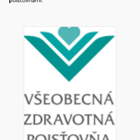
poisťovňami.