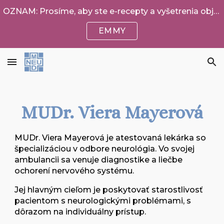
OZNAM: Prosíme, aby ste e-recepty a vyšetrenia objednávali cez EMMY. Tých, ktorí túto možnosť nemajú, objednávame v piatok 12:00-13:00 na 0911026277
Skip to main content
Skip to navigation
EMMY
MUDr. Viera Mayerová
M
UDr. Viera Mayerová je
atestovaná lekárka
so
špecializáciou v odbore
neurológia
. Vo svojej
ambulancii sa venuje
diagnostike a liečbe
ochorení nervového systému
.
Jej hlavným cieľom je poskytovať
starostlivosť
pacientom s neurologickými problémami, s
dôrazom na
individuálny prístup
.