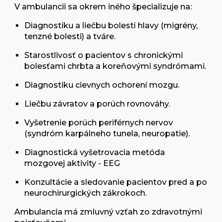
V ambulancii sa okrem iného špecializuje na:
Diagnostiku a liečbu bolestí hlavy
(migrény,
tenzné bolesti) a tváre.
Starostlivosť o pacientov s chronickými
bolesťami chrbta
a koreňovými syndrómami.
Diagnostiku cievnych ochorení mozgu
.
Liečbu závratov a porúch rovnováhy.
Vyšetrenie porúch periférnych nervov
(syndróm karpálneho tunela, neuropatie).
Diagnostická vyšetrovacia metóda
mozgovej aktivity - EEG
Konzultácie a sledovanie pacientov
pred a po
neurochirurgických zákrokoch.
Ambulancia má zmluvný vzťah zo zdravotnými