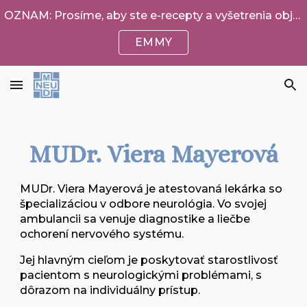
OZNAM: Prosíme, aby ste e-recepty a vyšetrenia objednávali cez EMMY. Tých, ktorí túto možnosť nemajú, objednávame v piatok 12:00-13:00 na 0911026277
Skip to main content
Skip to navigation
EMMY
MUDr. Viera Mayerová
M
UDr. Viera Mayerová je
atestovaná lekárka
so
špecializáciou v odbore
neurológia
. Vo svojej
ambulancii sa venuje
diagnostike a liečbe
ochorení nervového systému
.
Jej hlavným cieľom je poskytovať
starostlivosť
pacientom s neurologickými problémami, s
dôrazom na
individuálny prístup
.