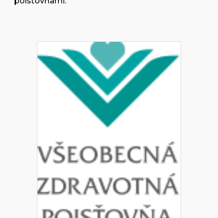
poisťovňami.